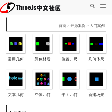
Togg
navig
首页
>
开源案例
>
入门案例
常用几何
颜色材质
位置、尺
几何体尺
体材质
与贴图材
寸、角度
寸
质
变化
文本几何
立体几何
平面几何
新建场景