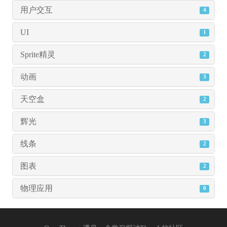
用户交互
4
UI
1
Sprite精灵
2
动画
3
天空盒
2
辉光
3
线条
2
图表
2
物理应用
0