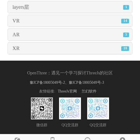
layers层
1
VR
14
AR
5
XR
10
OpenThree
：
遇见一个学习探讨ThreeJs的社区
豫ICP备18005049号-2、豫ICP备18005049号-3
友情链接:
ThreeJs官网
兰幻软件
微信群
QQ交流群
QQ交流群