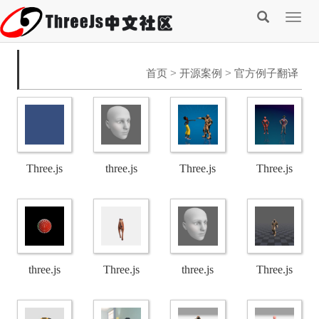
Togg
navig
首页
>
开源案例
>
官方例子翻译
Three.js
three.js
Three.js
Three.js
WebGPU -
WebGPU
WebGPU -
WebGPU -
蒙皮动画
版 - 面部形
动画重定
动画重定
实例化演
变动画演
向演示
向技术演
three.js
Three.js
three.js
Three.js
示
示
示
WebGL -
WebGL -
WebGL 三
WebGL -