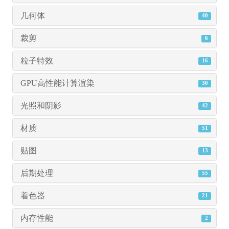
几何体
40
裁剪
6
粒子特效
16
GPU高性能计算渲染
30
光照和阴影
42
材质
51
贴图
13
后期处理
55
着色器
21
内存性能
2