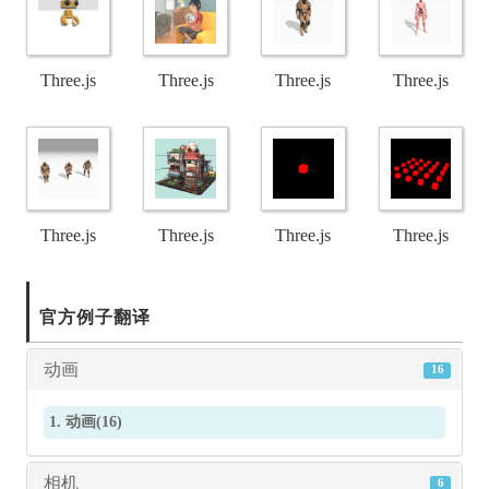
变形目标
马的变形
维面部表
骨骼动画
球体演示
目标动画
情变形目
行走演示
Three.js
Three.js
Three.js
Three.js
标演示
WebGL -
WebGL演
WebGL -
WebGL -
骨骼动画
示 - 骨骼动
骨骼动画
附加动画
与变形目
画与逆向
混合示例
混合与骨
Three.js
Three.js
Three.js
Three.js
标演示
运动学
骼动画演
WebGL -
WebGL -
WebGL动
WebGL动
官方例子翻译
示
多个动画
关键帧动
画基础演
画 - 动画组
动画
16
蒙皮网格
画演示
示
演示
1. 动画(16)
演示
相机
6